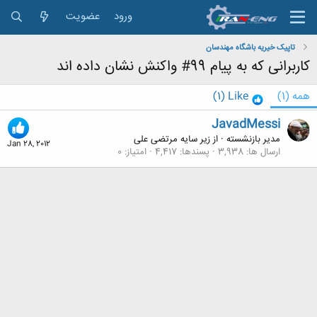
ورود
عضویت
تاپیک خیریه باشگاه مهندسان
کاربرانی که به پیام 99# واکنش نشان داده اند
همه
(1)
Like
(1)
JavadMessi
مدیر بازنشسته
·
از
زیر سایه مرتضی علی
Jan 28, 2012
ارسال ها
3,938
پسندها
4,417
امتیاز
0