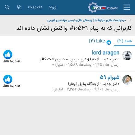
ورود
عضویت
درخواست های مرتبط با | پرسش های درسی مهندسی شیمی
کاربرانی که به پیام 10531# واکنش نشان داده اند
همه
(2)
Like
(2)
lord aragon
عضو جدید
·
از
دنیا زندان مومن است و بهشت کافر
Jan 18, 2012
ارسال ها
1,451
پسندها
1,588
امتیاز
0
شهرام 59
عضو جدید
·
از
زادگاه وکیل الرعایا
Jan 18, 2012
ارسال ها
9,962
پسندها
7,256
امتیاز
0