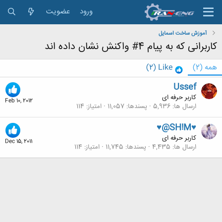
ورود
عضویت
آموزش ساخت اسمایل
کاربرانی که به پیام 4# واکنش نشان داده اند
همه
(2)
Like
(2)
Ussef
کاربر حرفه ای
Feb 10, 2012
ارسال ها
5,936
پسندها
11,057
امتیاز
114
♥@SH!M♥
کاربر حرفه ای
Dec 15, 2011
ارسال ها
4,435
پسندها
11,745
امتیاز
114