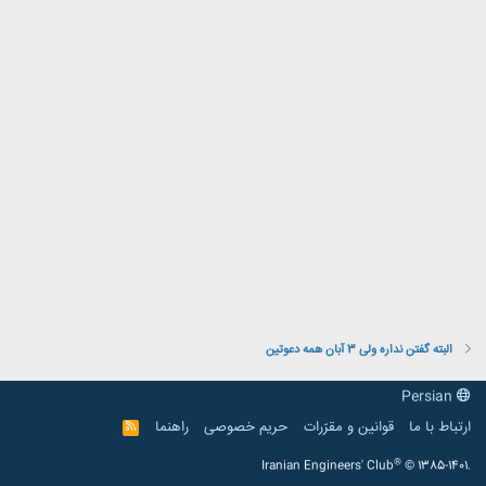
البته گفتن نداره ولی 3 آبان همه دعوتین
Persian
ارتباط با ما
قوانین و مقرّرات
حریم خصوصی
راهنما
R
S
S
®
Iranian Engineers' Club
© 1385-1401.