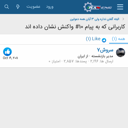
ورود
عضویت
البته گفتن نداره ولی 3 آبان همه دعوتین
کاربرانی که به پیام 10# واکنش نشان داده اند
همه
(1)
Like
(1)
سروش7
مدیر بازنشسته
·
از
ایران
Oct 19, 2011
ارسال ها
2,196
پسندها
2,857
امتیاز
0