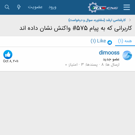
ورود
عضویت
کارشناسی ارشد (مشاوره، سوال و درخواست)
کاربرانی که به پیام 575# واکنش نشان داده اند
همه
(1)
Like
(1)
dimooss
عضو جدید
Oct 8, 2011
ارسال ها
8
پسندها
3
امتیاز
0