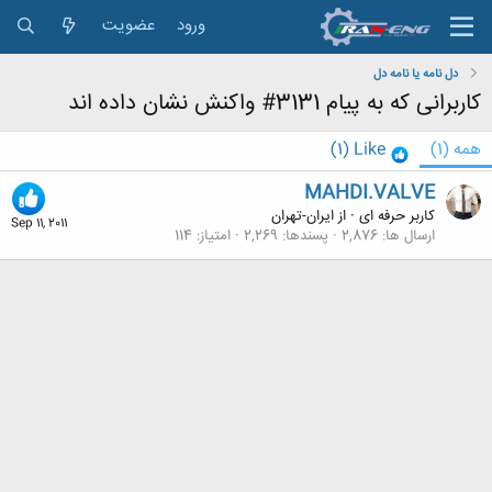
ورود
عضویت
دل نامه یا نامه دل
کاربرانی که به پیام 3131# واکنش نشان داده اند
همه
(1)
Like
(1)
MAHDI.VALVE
کاربر حرفه ای
·
از
ایران-تهران
Sep 11, 2011
ارسال ها
2,876
پسندها
2,269
امتیاز
114