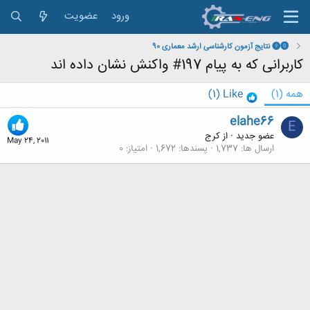
ورود
عضویت
⓿❾ نتایج آزمون کارشناسی ارشد معماری 90
کاربرانی که به پیام 197# واکنش نشان داده اند
همه
(1)
Like
(1)
elahe66
E
عضو جدید
·
از
کرج
May 24, 2011
ارسال ها
1,737
پسندها
1,672
امتیاز
0