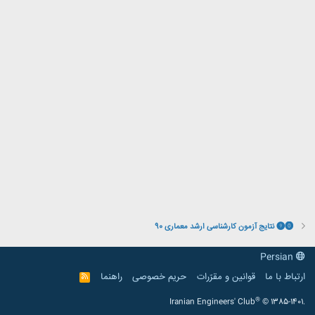
⓿❾ نتایج آزمون کارشناسی ارشد معماری 90
Persian
ارتباط با ما
قوانین و مقرّرات
حریم خصوصی
راهنما
R
S
S
®
Iranian Engineers' Club
© 1385-1401.