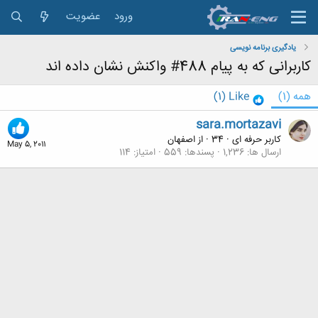
ورود
عضویت
یادگیری برنامه نویسی
کاربرانی که به پیام 488# واکنش نشان داده اند
همه
(1)
Like
(1)
sara.mortazavi
کاربر حرفه ای
·
34
·
از
اصفهان
May 5, 2011
ارسال ها
1,236
پسندها
559
امتیاز
114