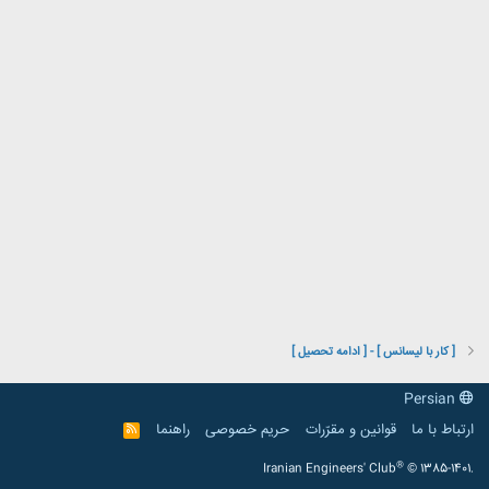
[ کار با لیسانس ] - [ ادامه تحصیل ]
Persian
ارتباط با ما
قوانین و مقرّرات
حریم خصوصی
راهنما
R
S
S
®
Iranian Engineers' Club
© 1385-1401.