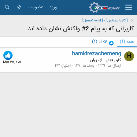
ورود
عضویت
[ کار با لیسانس ] - [ ادامه تحصیل ]
کاربرانی که به پیام 6# واکنش نشان داده اند
همه
(1)
Like
(1)
hamidrezachemeng
H
کاربر فعال
·
از
تهران
Mar 25, 2011
ارسال ها
239
پسندها
147
امتیاز
43