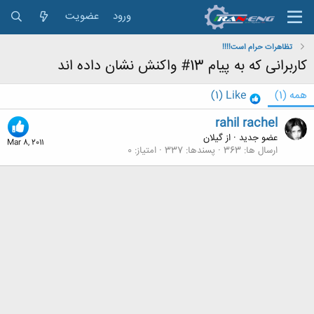
ورود
عضویت
تظاهرات حرام است!!!!
کاربرانی که به پیام 13# واکنش نشان داده اند
همه
(1)
Like
(1)
rahil rachel
عضو جدید
·
از
گيلان
Mar 8, 2011
ارسال ها
363
پسندها
337
امتیاز
0