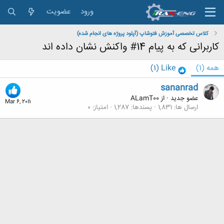
ورود
عضویت
کلاس تخصصی آموزش فتوشاپ (آپلود پروژه های انجام شده)
کاربرانی که به پیام 14# واکنش نشان داده اند
همه
(1)
Like
(1)
sananrad
عضو جدید
·
از
ALamT00
Mar 6, 2011
ارسال ها
1,831
پسندها
1,287
امتیاز
0