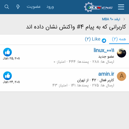
ورود
عضویت
ارشد 90 MBA
کاربرانی که به پیام 4# واکنش نشان داده اند
همه
(2)
Like
(2)
linux_0011
عضو جدید
Jan 25, 2011
ارسال ها
288
پسندها
444
امتیاز
0
amin.ir
A
کاربر فعال
·
42
·
از
تهران
Jan 24, 2011
ارسال ها
275
پسندها
141
امتیاز
43