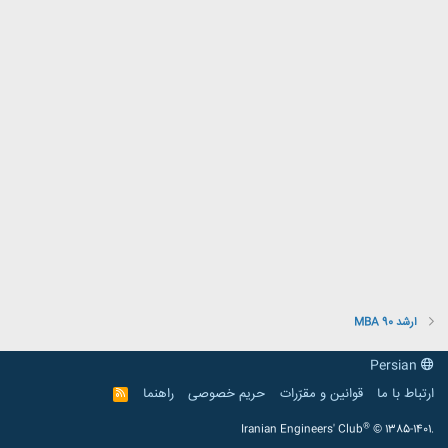
ارشد 90 MBA
Persian
ارتباط با ما
قوانین و مقرّرات
حریم خصوصی
راهنما
R
S
S
®
Iranian Engineers' Club
© 1385-1401.