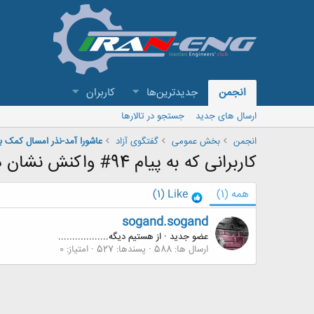
انجمن
جدیدترین‌ها
کاربران
ارسال های جدید
جستجو در تالارها
انجمن
بخش عمومی
گفتگوی آزاد
عاشورا آمد-نذر امسال کمک ب
کاربرانی که به پیام 94# واکنش نشان داده اند
همه
(1)
Like
(1)
sogand.sogand
عضو جدید
·
از
هستیم دیگه..................
ارسال ها
588
پسندها
527
امتیاز
0