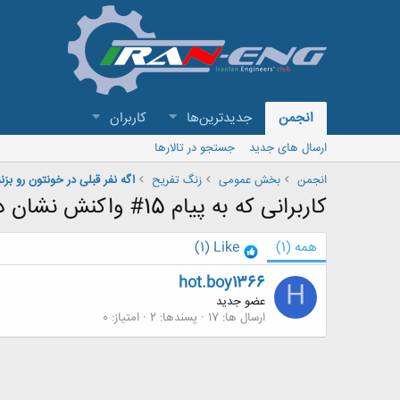
انجمن
جدیدترین‌ها
کاربران
ارسال های جدید
جستجو در تالارها
انجمن
بخش عمومی
زنگ تفريح
کاربرانی که به پیام 15# واکنش نشان داده اند
همه
(1)
Like
(1)
hot.boy1366
H
عضو جدید
ارسال ها
17
پسندها
2
امتیاز
0