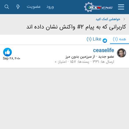
ورود
عضویت
خواهشن کمک کنید
کاربرانی که به پیام 2# واکنش نشان داده اند
همه
(1)
Like
(1)
ceaselife
عضو جدید
·
از
سرزمین بدون مرز
Sep 28, 2010
ارسال ها
331
پسندها
157
امتیاز
0