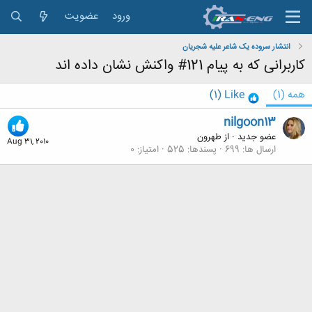
ورود
عضویت
انتشار سروده یک شاعر علیه شجریان
کاربرانی که به پیام 121# واکنش نشان داده اند
همه
(1)
Like
(1)
nilgoon13
عضو جدید
·
از
طهرون
Aug 31, 2010
ارسال ها
699
پسندها
525
امتیاز
0