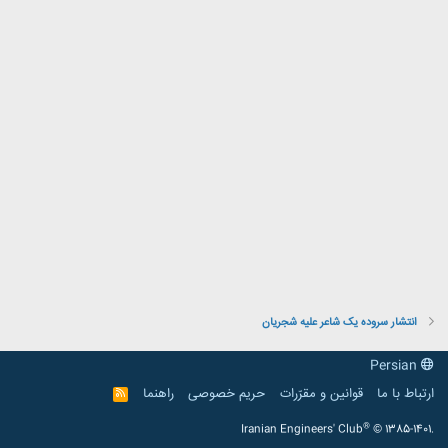
انتشار سروده یک شاعر علیه شجریان
Persian
ارتباط با ما
قوانین و مقرّرات
حریم خصوصی
راهنما
R
S
S
®
Iranian Engineers' Club
© 1385-1401.