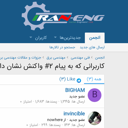
انجمن
جدیدترین‌ها
کاربران
ارسال های جدید
جستجو در تالارها
انجمن
فنی مهندسی
مهندسی برق
جزوات و مقالات مهندسی بر
کاربرانی که به پیام 2# واکنش نشان داده اند
همه
(3)
Like
(3)
BIGHAM
B
عضو جدید
ارسال ها
1,345
پسندها
1,683
امتیاز
0
invincible
عضو جدید
·
از
nowhere
ارسال ها
143
پسندها
299
امتیاز
0