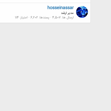
hosseinassar
مدیر ارشد
ارسال ها
4,507
پسندها
6,202
امتیاز
114