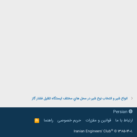
انواع شير و انتخاب نوع شير در محل هاي مختلف ايستگاه تقلیل فشار گاز
Persian
ارتباط با ما
قوانین و مقرّرات
حریم خصوصی
راهنما
R
S
S
®
Iranian Engineers' Club
© 1385-1401.