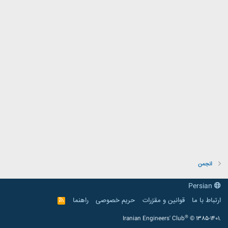
انجمن
Persian
ارتباط با ما
قوانین و مقرّرات
حریم خصوصی
راهنما
R
S
S
®
Iranian Engineers' Club
© 1385-1401.