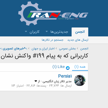
انجمن
جدیدترین‌ها
کاربران
ارسال های جدید
جستجو در تالارها
انجمن
بخش عمومی
اخبار ايران و جهان
:-*خبرهای تصویری :-
کاربرانی که به پیام 199# واکنش نشان داده اند
همه
(1)
Like
(1)
Persia1
مدیر تالار زبان انگلیسی
·
از
❤
ارسال ها
24,764
پسندها
22,816
امتیاز
114