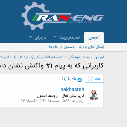
انجمن
جدیدترین‌ها
کاربران
ارسال های جدید
جستجو در تالارها
انجمن
بخش فرهنگی
کتابخانه الکترونیکی (دانلود کتاب)
ادبیات
کاربرانی که به پیام 1# واکنش نشان داده اند
همه
(1)
Like
(1)
nakhasteh
کاربر بیش فعال
·
از
وسط آسمون
ارسال ها
586
پسندها
1,262
امتیاز
94