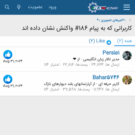
ورود
عضویت
:-*خبرهای تصویری :-*
کاربرانی که به پیام 186# واکنش نشان داده اند
همه
(2)
Like
(2)
Persia1
مدیر تالار زبان انگلیسی
·
از
❤
Aug 31, 2024
ارسال ها
24,764
پسندها
22,816
امتیاز
114
Bahar5746
کاربر حرفه ای
·
از
آپارتمانهای بلند دیوارهای نازک
Aug 31, 2024
ارسال ها
11,947
پسندها
37,598
امتیاز
114