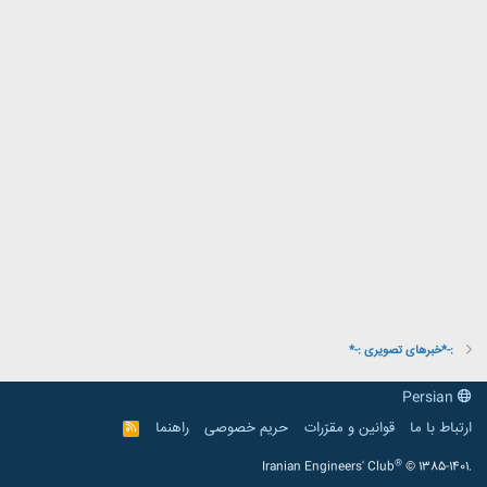
:-*خبرهای تصویری :-*
Persian
ارتباط با ما
قوانین و مقرّرات
حریم خصوصی
راهنما
R
S
S
®
Iranian Engineers' Club
© 1385-1401.