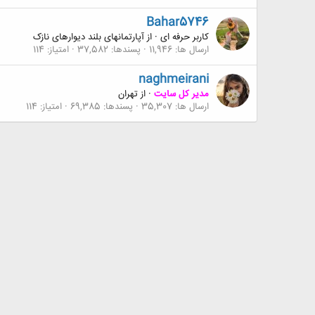
Bahar5746
کاربر حرفه ای
·
از
آپارتمانهای بلند دیوارهای نازک
ارسال ها
11,946
پسندها
37,582
امتیاز
114
naghmeirani
مدیر کل سایت
·
از
تهران
ارسال ها
35,307
پسندها
69,385
امتیاز
114