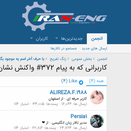
انجمن
جدیدترین‌ها
کاربران
ارسال های جدید
جستجو در تالارها
انجمن
بخش عمومی
زنگ تفريح
با حرف آخر اسم یه موجود بگی
کاربرانی که به پیام 372# واکنش نشان داده اند
همه
(4)
Like
(4)
ALIREZA.F.1988
کاربر حرفه ای
·
از
اصفهان
ارسال ها
16,064
پسندها
34,005
امتیاز
114
Persia1
مدیر تالار زبان انگلیسی
·
از
❤
ارسال ها
24,764
پسندها
22,816
امتیاز
114