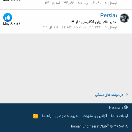
May 7, 2024
ارسال ها
16,080
پسندها
34,091
امتیاز
114
Persia1
مدیر تالار زبان انگلیسی
·
از
❤
May 6, 2024
ارسال ها
24,764
پسندها
22,816
امتیاز
114
دل نوشته های دلتنگی
Persian
ارتباط با ما
قوانین و مقرّرات
حریم خصوصی
راهنما
R
S
S
®
Iranian Engineers' Club
© 1385-1401.