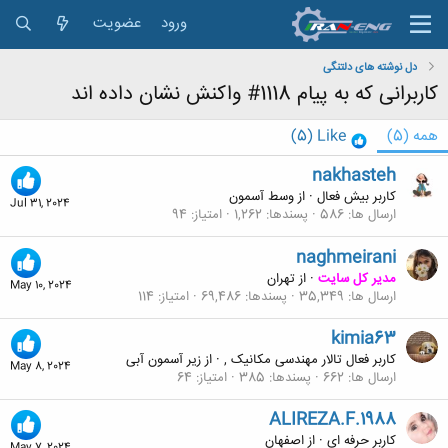
ورود
عضویت
دل نوشته های دلتنگی
کاربرانی که به پیام 1118# واکنش نشان داده اند
همه
(5)
Like
(5)
nakhasteh
کاربر بیش فعال
·
از
وسط آسمون
Jul 31, 2024
ارسال ها
586
پسندها
1,262
امتیاز
94
naghmeirani
مدیر کل سایت
·
از
تهران
May 10, 2024
ارسال ها
35,349
پسندها
69,486
امتیاز
114
kimia63
کاربر فعال تالار مهندسی مکانیک ,
·
از
زیر آسمون آبی
May 8, 2024
ارسال ها
662
پسندها
385
امتیاز
64
ALIREZA.F.1988
کاربر حرفه ای
·
از
اصفهان