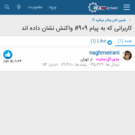
ورود
عضویت
همین الان چکار میکنید ؟!
کاربرانی که به پیام 909# واکنش نشان داده اند
همه
(1)
Like
(1)
naghmeirani
مدیر کل سایت
·
از
تهران
Jan 15, 2024
ارسال ها
35,329
پسندها
69,470
امتیاز
114