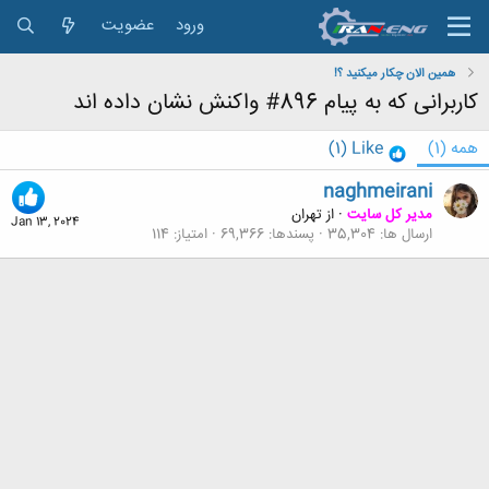
ورود
عضویت
همین الان چکار میکنید ؟!
کاربرانی که به پیام 896# واکنش نشان داده اند
همه
(1)
Like
(1)
naghmeirani
مدیر کل سایت
·
از
تهران
Jan 13, 2024
ارسال ها
35,304
پسندها
69,366
امتیاز
114