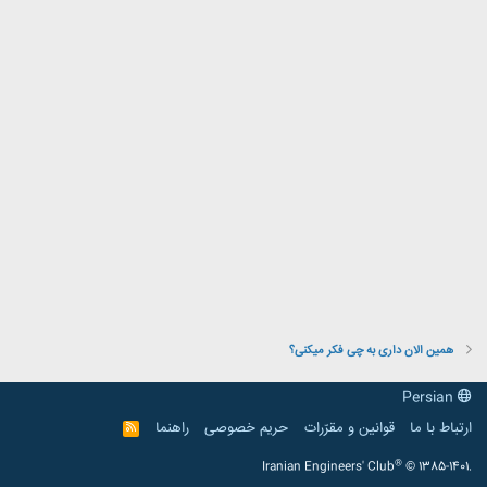
همین الان داری به چی فکر میکنی؟
Persian
ارتباط با ما
قوانین و مقرّرات
حریم خصوصی
راهنما
R
S
S
®
Iranian Engineers' Club
© 1385-1401.