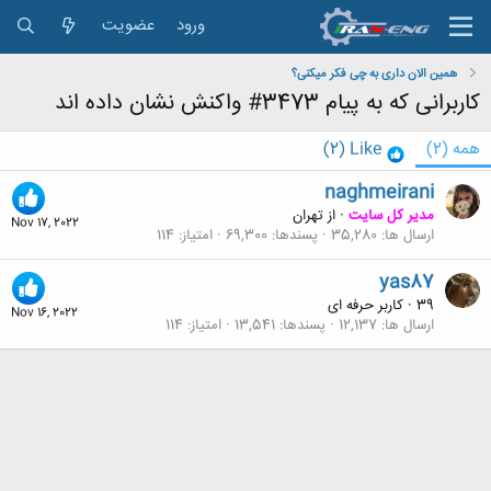
ورود
عضویت
همین الان داری به چی فکر میکنی؟
کاربرانی که به پیام 3473# واکنش نشان داده اند
همه
(2)
Like
(2)
naghmeirani
مدیر کل سایت
·
از
تهران
Nov 17, 2022
ارسال ها
35,280
پسندها
69,300
امتیاز
114
yas87
39
·
کاربر حرفه ای
Nov 16, 2022
ارسال ها
12,137
پسندها
13,541
امتیاز
114