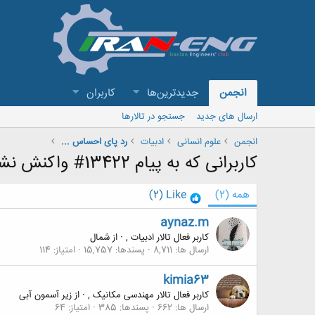
انجمن
جدیدترین‌ها
کاربران
ارسال های جدید
جستجو در تالارها
انجمن
علوم انسانی
ادبیات
رد پای احساس ...
کاربرانی که به پیام 13422# واکنش نشان داده اند
همه
(2)
Like
(2)
aynaz.m
کاربر فعال تالار ادبیات ,
·
از
شمال
ارسال ها
8,711
پسندها
15,757
امتیاز
114
kimia63
کاربر فعال تالار مهندسی مکانیک ,
·
از
زیر آسمون آبی
ارسال ها
662
پسندها
385
امتیاز
64