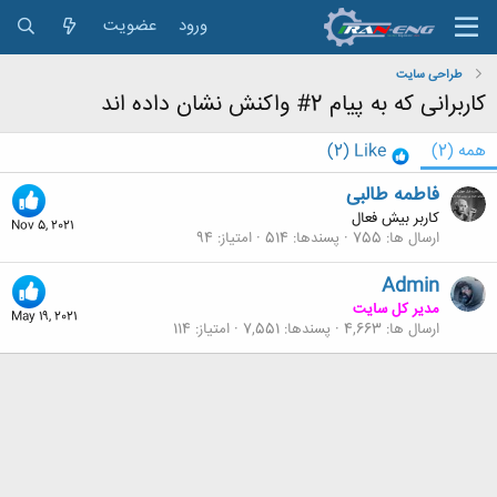
ورود
عضویت
طراحی سایت
کاربرانی که به پیام 2# واکنش نشان داده اند
همه
(2)
Like
(2)
فاطمه طالبی
کاربر بیش فعال
Nov 5, 2021
ارسال ها
755
پسندها
514
امتیاز
94
Admin
مدیر کل سایت
May 19, 2021
ارسال ها
4,663
پسندها
7,551
امتیاز
114