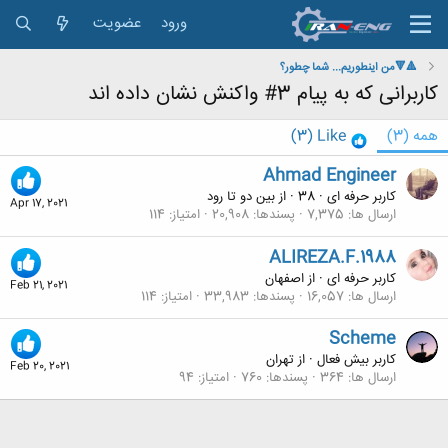
ورود
عضویت
🔺️🔻من اینطوریم... شما چطور؟
کاربرانی که به پیام 3# واکنش نشان داده اند
همه
(3)
Like
(3)
Ahmad Engineer
کاربر حرفه ای
·
38
·
از
بین دو تا رود
Apr 17, 2021
ارسال ها
7,375
پسندها
20,908
امتیاز
114
ALIREZA.F.1988
کاربر حرفه ای
·
از
اصفهان
Feb 21, 2021
ارسال ها
16,057
پسندها
33,983
امتیاز
114
Scheme
کاربر بیش فعال
·
از
تهران
Feb 20, 2021
ارسال ها
364
پسندها
760
امتیاز
94