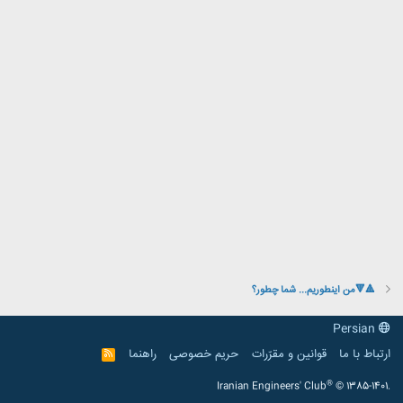
🔺️🔻من اینطوریم... شما چطور؟
Persian
ارتباط با ما
قوانین و مقرّرات
حریم خصوصی
راهنما
R
S
S
®
Iranian Engineers' Club
© 1385-1401.