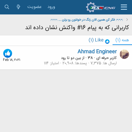
ورود
عضویت
:•:•:•: فکر کن همین الان زنگ در خونتون رو بزنن ... :•:•:•:
کاربرانی که به پیام 16# واکنش نشان داده اند
همه
(1)
Like
(1)
Ahmad Engineer
کاربر حرفه ای
·
38
·
از
بین دو تا رود
Feb 18, 2021
ارسال ها
7,375
پسندها
20,908
امتیاز
114