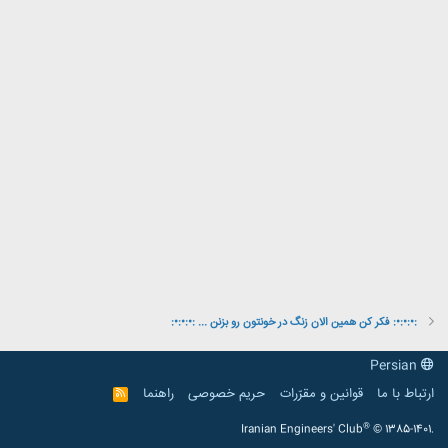
:•:•:•: فکر کن همین الان زنگ در خونتون رو بزنن ... :•:•:•:
Persian
ارتباط با ما
قوانین و مقرّرات
حریم خصوصی
راهنما
R
S
S
®
Iranian Engineers' Club
© 1385-1401.