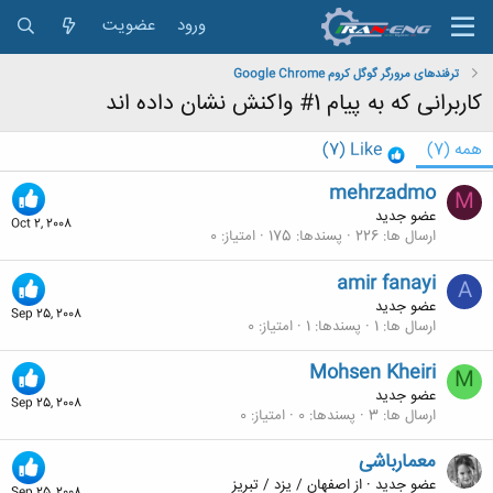
ورود
عضویت
ترفندهای مرورگر گوگل كروم Google Chrome
کاربرانی که به پیام 1# واکنش نشان داده اند
همه
(7)
Like
(7)
mehrzadmo
M
عضو جدید
Oct 2, 2008
ارسال ها
226
پسندها
175
امتیاز
0
amir fanayi
A
عضو جدید
Sep 25, 2008
ارسال ها
1
پسندها
1
امتیاز
0
Mohsen Kheiri
M
عضو جدید
Sep 25, 2008
ارسال ها
3
پسندها
0
امتیاز
0
معمارباشی
عضو جدید
·
از
اصفهان / یزد / تبریز