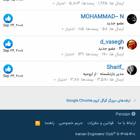
Sep 25, 2008
ارسال ها
1,965
پسندها
5,803
امتیاز
0
MOHAMMAD-- N
عضو جدید
Sep 24, 2008
ارسال ها
58
پسندها
105
امتیاز
0
d_vasegh
46
·
عضو جدید
Sep 24, 2008
ارسال ها
170
پسندها
149
امتیاز
0
Sharif_
مدیر بازنشسته
·
از
ارومیه
Sep 24, 2008
ارسال ها
3,581
پسندها
3,811
امتیاز
0
ترفندهای مرورگر گوگل كروم Google Chrome
Persian
ارتباط با ما
قوانین و مقرّرات
حریم خصوصی
راهنما
R
S
S
®
Iranian Engineers' Club
© 1385-1401.