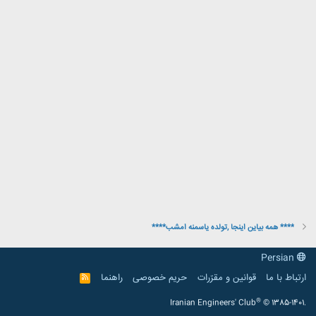
**** همه بیاین اینجا ,تولده یاسمنه امشب****
Persian
ارتباط با ما
قوانین و مقرّرات
حریم خصوصی
راهنما
R
S
S
®
Iranian Engineers' Club
© 1385-1401.