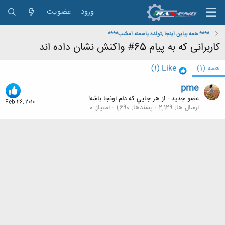
ورود
عضویت
**** همه بیاین اینجا ,تولده یاسمنه امشب****
کاربرانی که به پیام 65# واکنش نشان داده اند
همه
(1)
Like
(1)
pme
عضو جدید
·
از
هر جايي كه دلم اونجا باشه!
Feb 26, 2010
ارسال ها
2,129
پسندها
1,690
امتیاز
0