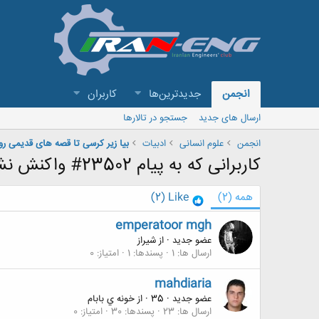
انجمن
جدیدترین‌ها
کاربران
ارسال های جدید
جستجو در تالارها
انجمن
علوم انسانی
ادبیات
بیا زیر کرسی تا قصه های قدیمی ر
کاربرانی که به پیام 23502# واکنش نشان داده اند
همه
(2)
Like
(2)
emperatoor mgh
عضو جدید
·
از
شيراز
ارسال ها
1
پسندها
1
امتیاز
0
mahdiaria
عضو جدید
·
35
·
از
خونه ي بابام
ارسال ها
23
پسندها
30
امتیاز
0