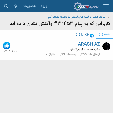
ورود
عضویت
بیا زیر کرسی تا قصه های قدیمی رو واست تعریف کنم
کاربرانی که به پیام 23453# واکنش نشان داده اند
همه
(1)
Like
(1)
ARASH AZ
عضو جدید
·
از
سرگردان
Feb 19, 2010
ارسال ها
1,499
پسندها
1,161
امتیاز
0