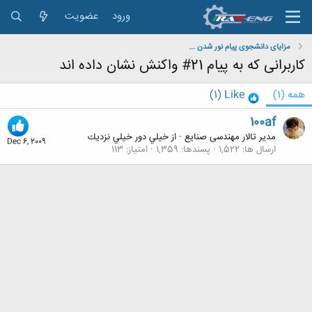
ورود
عضویت
مزایای دانشجوی پیام نور شدن ...
کاربرانی که به پیام 21# واکنش نشان داده اند
همه
(1)
Like
(1)
100af
مدیر تالار مهندسی صنایع
·
از
خيلي دور خيلي نزديك
Dec 6, 2009
ارسال ها
1,522
پسندها
1,359
امتیاز
113