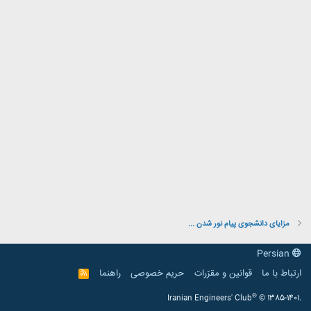
مزایای دانشجوی پیام نور شدن ...
Persian
ارتباط با ما
قوانین و مقرّرات
حریم خصوصی
راهنما
R
S
S
®
Iranian Engineers' Club
© 1385-1401.