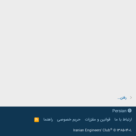
رفتن...
Persian
ارتباط با ما
قوانین و مقرّرات
حریم خصوصی
راهنما
R
S
S
®
Iranian Engineers' Club
© 1385-1401.