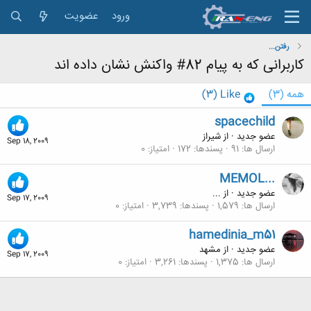
ورود
عضویت
رفتن...
کاربرانی که به پیام 82# واکنش نشان داده اند
همه
(3)
Like
(3)
spacechild
عضو جدید
·
از
شیراز
Sep 18, 2009
ارسال ها
91
پسندها
172
امتیاز
0
MEMOL...
عضو جدید
·
از
...
Sep 17, 2009
ارسال ها
1,579
پسندها
3,739
امتیاز
0
hamedinia_m51
عضو جدید
·
از
مشهد
Sep 17, 2009
ارسال ها
1,375
پسندها
3,261
امتیاز
0