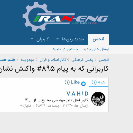
انجمن
جدیدترین‌ها
کاربران
ارسال های جدید
جستجو در تالارها
انجمن
بخش فرهنگی
تالار اسلام و قرآن
مهدویت
کاربرانی که به پیام 895# واکنش نشان داده اند
همه
(1)
Like
(1)
V A H ! D
کاربر فعال تالار مهندسی صنایع ,
·
از
... ؟!
ارسال ها
2,330
پسندها
6,829
امتیاز
0