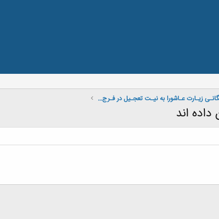
ختـم همـگانـی زیـارت عـاشورا به نیـت تعجـیل در فـرج امام زمان ( عج ) ...