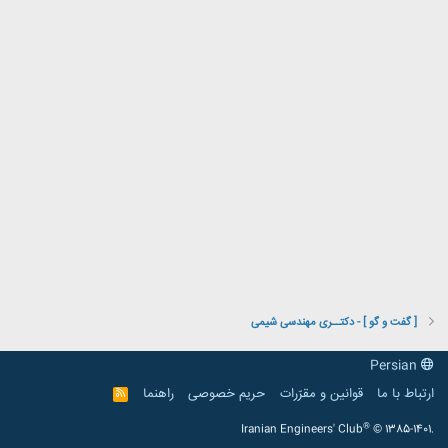
[ گفت و گو ] - دکتــری مهندسی شیمی
Persian
ارتباط با ما
قوانین و مقرّرات
حریم خصوصی
راهنما
R
S
S
®
Iranian Engineers' Club
© 1385-1401.