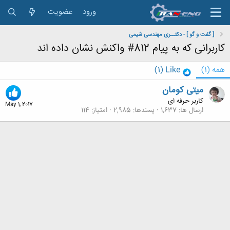
ورود
عضویت
[ گفت و گو ] - دکتــری مهندسی شیمی
کاربرانی که به پیام 812# واکنش نشان داده اند
همه
(1)
Like
(1)
میتی کومان
کاربر حرفه ای
May 1, 2017
ارسال ها
1,637
پسندها
2,985
امتیاز
114