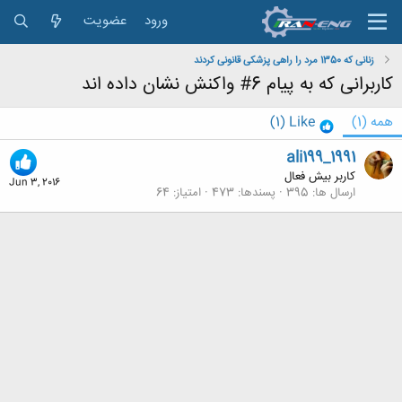
ورود
عضویت
زنانی که 1350 مرد را راهی پزشکی قانونی کردند
کاربرانی که به پیام 6# واکنش نشان داده اند
همه
(1)
Like
(1)
ali199_1991
کاربر بیش فعال
Jun 3, 2016
ارسال ها
395
پسندها
473
امتیاز
64