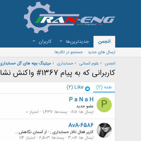
انجمن
جدیدترین‌ها
کاربران
ارسال های جدید
جستجو در تالارها
انجمن
علوم انسانی
حسابداری
میتینگ بچه های گل حسابداری
کاربرانی که به پیام 1367# واکنش نشان داده اند
همه
(2)
Like
(2)
P a N a H
P
عضو جدید
ارسال ها
818
پسندها
1,437
امتیاز
0
AvA-6586
کاربر فعال تالار حسابداری ,
·
از
آسمان نگاهش...
ارسال ها
3,016
پسندها
6,503
امتیاز
114