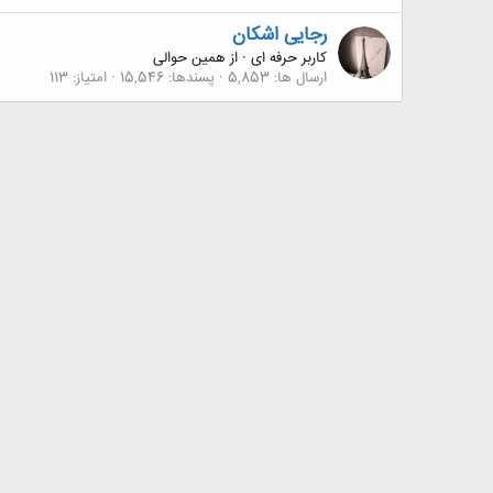
رجایی اشکان
کاربر حرفه ای
·
از
همین حوالی
ارسال ها
5,853
پسندها
15,546
امتیاز
113