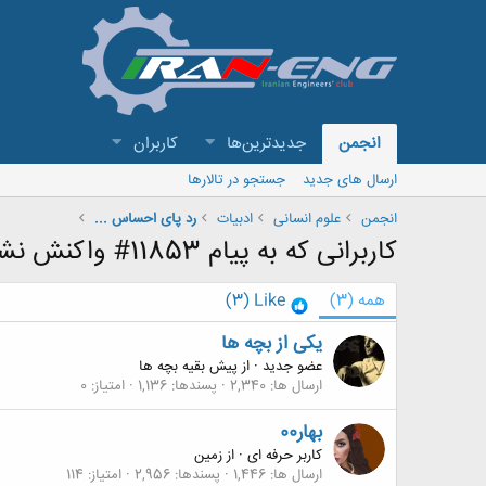
انجمن
جدیدترین‌ها
کاربران
ارسال های جدید
جستجو در تالارها
انجمن
علوم انسانی
ادبیات
رد پای احساس ...
کاربرانی که به پیام 11853# واکنش نشان داده اند
همه
(3)
Like
(3)
یکی از بچه ها
عضو جدید
·
از
پیش بقیه بچه ها
ارسال ها
2,340
پسندها
1,136
امتیاز
0
بهار00
کاربر حرفه ای
·
از
زمین
ارسال ها
1,446
پسندها
2,956
امتیاز
114