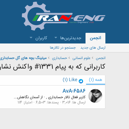
انجمن
جدیدترین‌ها
کاربران
ارسال های جدید
جستجو در تالارها
انجمن
علوم انسانی
حسابداری
میتینگ بچه های گل حسابداری
کاربرانی که به پیام 1331# واکنش نشان داده اند
همه
(1)
Like
(1)
AvA-6586
کاربر فعال تالار حسابداری ,
·
از
آسمان نگاهش...
ارسال ها
3,016
پسندها
6,503
امتیاز
114