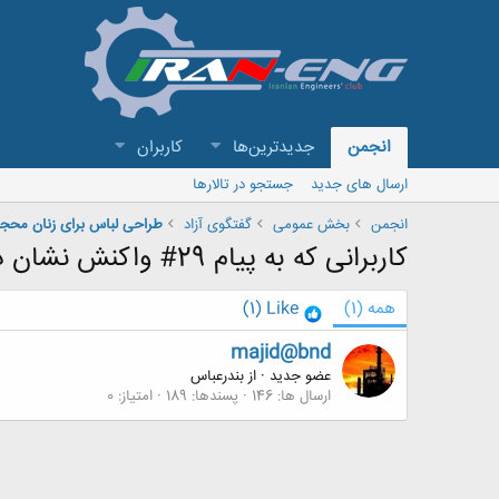
انجمن
جدیدترین‌ها
کاربران
ارسال های جدید
جستجو در تالارها
انجمن
بخش عمومی
گفتگوی آزاد
طراحی لباس برای زنان محجبه تو
کاربرانی که به پیام 29# واکنش نشان داده اند
همه
(1)
Like
(1)
majid@bnd
عضو جدید
·
از
بندرعباس
ارسال ها
146
پسندها
189
امتیاز
0