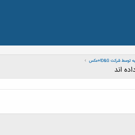
سط شرکت D&G!+عکس