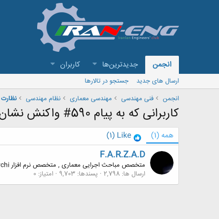
انجمن
جدیدترین‌ها
کاربران
ارسال های جدید
جستجو در تالارها
انجمن
فنی مهندسی
مهندسی معماری
نظام مهندسی
نظارت 
کاربرانی که به پیام 590# واکنش نشان داده اند
همه
(1)
Like
(1)
F.A.R.Z.A.D
متخصص مباحث اجرایی معماری , متخصص نرم افزار Archi
ارسال ها
2,798
پسندها
9,703
امتیاز
0