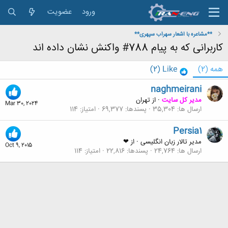
ورود
عضویت
**مشاعره با اشعار سهراب سپهری**
کاربرانی که به پیام 788# واکنش نشان داده اند
همه
(2)
Like
(2)
naghmeirani
مدیر کل سایت
·
از
تهران
Mar 30, 2024
ارسال ها
35,304
پسندها
69,377
امتیاز
114
Persia1
مدیر تالار زبان انگلیسی
·
از
❤
Oct 9, 2015
ارسال ها
24,764
پسندها
22,816
امتیاز
114