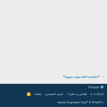
**مشاعره با اشعار سهراب سپهری**
Persian
ارتباط با ما
قوانین و مقرّرات
حریم خصوصی
راهنما
R
S
S
®
Iranian Engineers' Club
© 1385-1401.