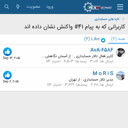
ورود
عضویت
تازه های حسابداری
کاربرانی که به پیام 41# واکنش نشان داده اند
همه
(2)
Like
(2)
AvA-6586
کاربر فعال تالار حسابداری ,
·
از
آسمان نگاهش...
Sep 13, 2015
ارسال ها
3,016
پسندها
6,503
امتیاز
114
M o R i S
مدیر تالار حسابداری
·
از
تهران
Sep 6, 2015
ارسال ها
2,711
پسندها
3,629
امتیاز
114