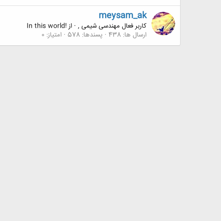
meysam_ak
کاربر فعال مهندسی شیمی ,
·
از
!In this world
ارسال ها
438
پسندها
578
امتیاز
0