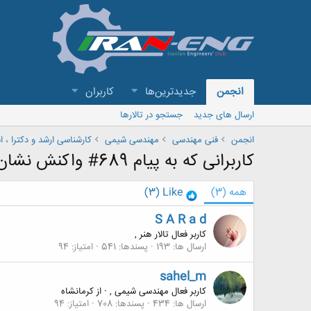
انجمن
جدیدترین‌ها
کاربران
ارسال های جدید
جستجو در تالارها
انجمن
فنی مهندسی
مهندسی شیمی
کارشناسی ارشد و دکترا ، 
کاربرانی که به پیام 689# واکنش نشان داده اند
همه
(3)
Like
(3)
S A R a d
کاربر فعال تالار هنر ,
ارسال ها
193
پسندها
541
امتیاز
94
sahel_m
کاربر فعال مهندسی شیمی ,
·
از
کرمانشاه
ارسال ها
434
پسندها
708
امتیاز
94