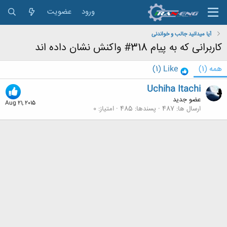
ورود
عضویت
آیا میدانید جالب و خواندنی
کاربرانی که به پیام 318# واکنش نشان داده اند
همه
(1)
Like
(1)
Uchiha Itachi
عضو جدید
Aug 21, 2015
ارسال ها
487
پسندها
485
امتیاز
0