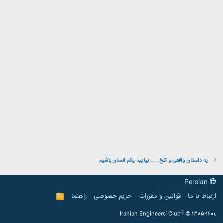
یه داستان واقعی و تلخ . . . بیایید یكم انسان باشیم
Persian
ارتباط با ما
قوانین و مقرّرات
حریم خصوصی
راهنما
R
S
S
®
Iranian Engineers' Club
© 1385-1401.