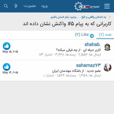
ورود
عضویت
یه داستان واقعی و تلخ . . . بیایید یكم انسان باشیم
کاربرانی که به پیام 5# واکنش نشان داده اند
همه
(2)
Like
(2)
shahab.
کاربر حرفه ای
·
از
چه فرقی میکنه؟
May 15, 2015
ارسال ها
2,556
پسندها
3,668
امتیاز
113
saharnaz73
عضو جدید
·
از
باشگاه مهندسان ایران
May 14, 2015
ارسال ها
1,358
پسندها
1,526
امتیاز
0